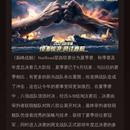
《巅峰战舰》StarRoad星路联赛分为夏季赛、秋季赛及
年度总决赛几大阶段，夏季赛已于8月结束，与以往的赛
季相比，有更多的新兴战队杀出重围，给老牌战队造成
了冲击，这也让今年的赛事变得更加激烈。在夏季赛
中，八强战队强强对决，经历A/B组淘汰赛后，决赛由
审判者联萌舰队对阵八部众展开对决，最终审判者联萌
舰队凭借着优秀的策略与技术，获得了夏季排位赛冠
军，同时进入决赛的两支战队正式获得年度总决赛的参