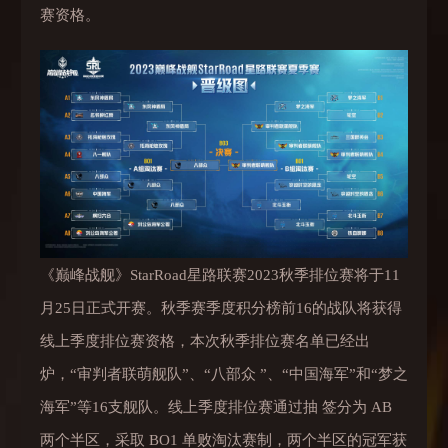
赛资格。
《巅峰战舰》StarRoad星路联赛2023秋季排位赛将于11
月25日正式开赛。秋季赛季度积分榜前16的战队将获得
线上季度排位赛资格，本次秋季排位赛名单已经出
炉，“审判者联萌舰队”、“八部众 ”、“中国海军”和“梦之
海军”等16支舰队。线上季度排位赛通过抽 签分为 AB
两个半区，采取 BO1 单败淘汰赛制，两个半区的冠军获