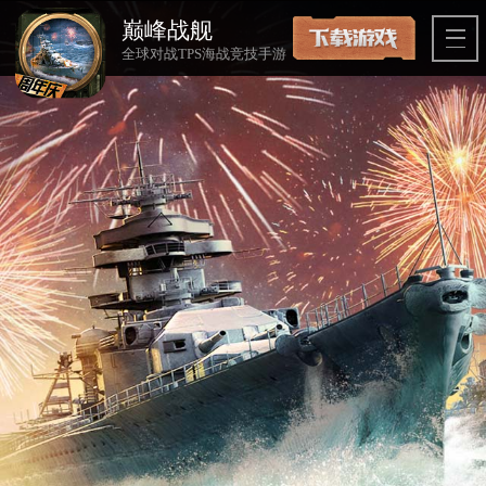
巅峰战舰
全球对战TPS海战竞技手游