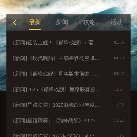
最新
新闻
攻略
活动
[新闻]
轻装上舰！《巅峰战舰》x 酒鬼花生十周年限定礼盒开启派送
05/06
[新闻]
《现代舰船》主编崔轶亮空降！一分钟划重点：万吨大驱到底强在哪？
04/29
[新闻]
《巅峰战舰》周年版本前瞻：大国重器集结，055万吨大驱5.1入列
04/27
[新闻]
2025《巅峰战舰》星路联赛总冠军出炉，中国海军问鼎巅峰！
12/27
[新闻]
星路联赛 | 2025巅峰战舰年度四强名单出炉！
11/28
[新闻]
星路联赛 | 《巅峰战舰》2025星路联赛年度双强席位诞生！
11/22
[新闻]
星路联赛 | 2025秋季赛11月22日开战！8强舰队角逐总决赛双强席位
11/18