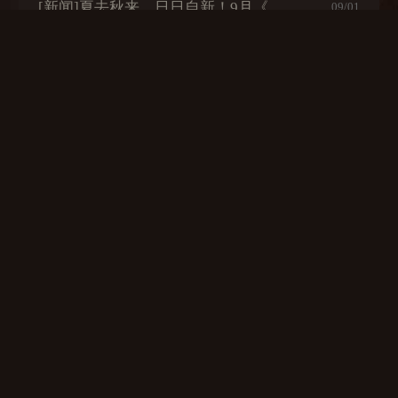
[新闻]
夏去秋来，日日自新！9月《巅峰战舰》抖音招募开启！
09/01
[新闻]
热浪袭人，夏日悠长！8月《巅峰战舰》抖音招募开启！
08/02
[新闻]
炎炎夏日，热情不减！7月《巅峰战舰》抖音招募开启！
06/28
[新闻]
《巅峰战舰》2023星路联赛即将拉开帷幕 全民参与赛事升级
05/26
[新闻]
《巅峰战舰》抖音创作者福利升级！更长周期，更多机会！
05/20
上滑加载更多
英雄集团
版权所有：北京卓越晨星科技有限公司
京ICP备15026730号-2
COPY RIGHT @2015-2023 ALL RIGHTS RESERVED