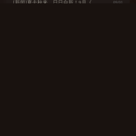
[新闻]
夏去秋来，日日自新！9月《巅峰战舰》抖音招募开启！
09/01
[新闻]
热浪袭人，夏日悠长！8月《巅峰战舰》抖音招募开启！
08/02
[新闻]
炎炎夏日，热情不减！7月《巅峰战舰》抖音招募开启！
06/28
[新闻]
《巅峰战舰》2023星路联赛即将拉开帷幕 全民参与赛事升级
05/26
[新闻]
《巅峰战舰》抖音创作者福利升级！更长周期，更多机会！
05/20
上滑加载更多
英雄集团
版权所有：北京卓越晨星科技有限公司
京ICP备15026730号-2
COPY RIGHT @2015-2023 ALL RIGHTS RESERVED