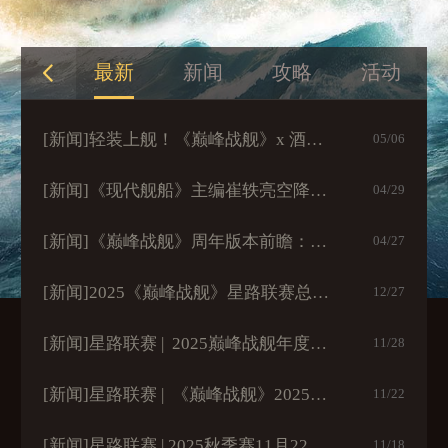
最新
新闻
攻略
活动
[新闻]
轻装上舰！《巅峰战舰》x 酒鬼花生十周年限定礼盒开启派送
05/06
[新闻]
《现代舰船》主编崔轶亮空降！一分钟划重点：万吨大驱到底强在哪？
04/29
[新闻]
《巅峰战舰》周年版本前瞻：大国重器集结，055万吨大驱5.1入列
04/27
[新闻]
2025《巅峰战舰》星路联赛总冠军出炉，中国海军问鼎巅峰！
12/27
[新闻]
星路联赛 | 2025巅峰战舰年度四强名单出炉！
11/28
[新闻]
星路联赛 | 《巅峰战舰》2025星路联赛年度双强席位诞生！
11/22
[新闻]
星路联赛 | 2025秋季赛11月22日开战！8强舰队角逐总决赛双强席位
11/18