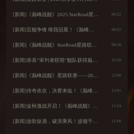
[新闻]
《巅峰战舰》2025 StarRoad星路联赛PV今日发布！参与互动赢限定好礼
08/22
[新闻]
百舰争锋 唯我冠冕！《巅峰战舰》2025 StarRoad星路联赛正式启航
08/22
[新闻]
《巅峰战舰》StarRoad星路联赛2024夏季赛圆满落幕，秋季赛即将启航！
08/30
[新闻]
恭喜“审判者联萌”舰队获得巅峰战舰2023星路联赛年度总冠军！
12/28
[新闻]
《巅峰战舰》星路联赛——2023全明星赛开启！
12/06
[新闻]
传奇依在，决赛来临！《巅峰战舰》抖音招募活动福利再加码！
12/01
[新闻]
金秋激战开启！《巅峰战舰》StarRoad星路联赛2023秋季排位赛即将来袭！
11/24
[新闻]
放歌纵酒，破浪乘风！波顿干红葡萄酒冠名《巅峰战舰》2023StarRoad星路联赛
11/06