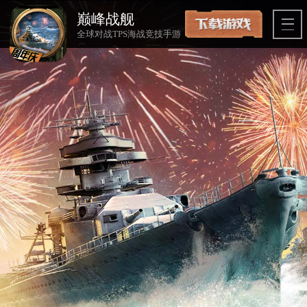
巅峰战舰
全球对战TPS海战竞技手游