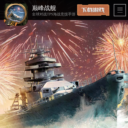
巅峰战舰
全球对战TPS海战竞技手游