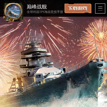
巅峰战舰
全球对战TPS海战竞技手游